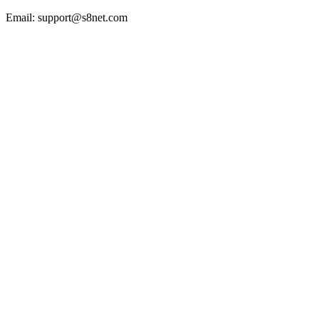
Email: support@s8net.com